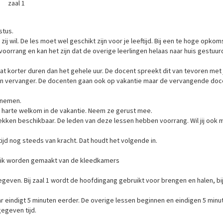
er 13+ zaal 1
stus.
j wil. De les moet wel geschikt zijn voor je leeftijd. Bij een te hoge opkom
orrang en kan het zijn dat de overige leerlingen helaas naar huis gestuur
 wat korter duren dan het gehele uur. De docent spreekt dit van tevoren met j
 een vervanger. De docenten gaan ook op vakantie maar de vervangende doc
 nemen.
an harte welkom in de vakantie. Neem ze gerust mee.
plekken beschikbaar. De leden van deze lessen hebben voorrang. Wil jij ook
jd nog steeds van kracht. Dat houdt het volgende in.
uik worden gemaakt van de kleedkamers
egeven. Bij zaal 1 wordt de hoofdingang gebruikt voor brengen en halen, bij
r eindigt 5 minuten eerder. De overige lessen beginnen en eindigen 5 minu
gegeven tijd.