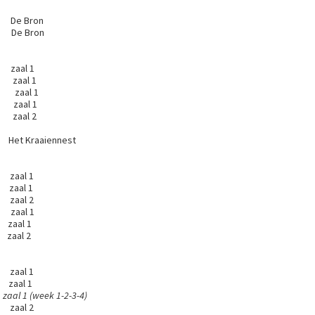
 De Bron
 16 jaar De Bron
12 jaar zaal 1
/gevorderd zaal 1
11 + zaal 1
 zaal 1
 Jazz volw zaal 2
 Het Kraaiennest
electie zaal 1
zaal 1
aal 2
 zaal 1
3+ zaal 1
aal 2
aar zaal 1
aar zaal 1
 1 (week 1-2-3-4)
ar zaal 2