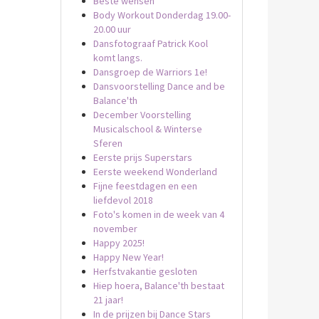
Beste wensen
Body Workout Donderdag 19.00-
20.00 uur
Dansfotograaf Patrick Kool
komt langs.
Dansgroep de Warriors 1e!
Dansvoorstelling Dance and be
Balance'th
December Voorstelling
Musicalschool & Winterse
Sferen
Eerste prijs Superstars
Eerste weekend Wonderland
Fijne feestdagen en een
liefdevol 2018
Foto's komen in de week van 4
november
Happy 2025!
Happy New Year!
Herfstvakantie gesloten
Hiep hoera, Balance'th bestaat
21 jaar!
In de prijzen bij Dance Stars