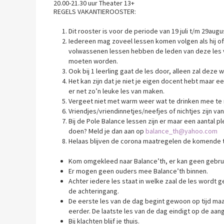
20.00-21.30 uur Theat
REGELS VAKANTIEROOSTER:
Dit rooster is voor de periode van 19 juli t/m 29augu
Iedereen mag zoveel lessen komen volgen als hij of zi
volwassenen lessen hebben de leden van deze les vo
moeten worden.
Ook bij 1 leerling gaat de les door, alleen zal deze
Het kan zijn dat je niet je eigen docent hebt maar
er net zo’n leuke les van maken.
Vergeet niet met warm weer wat te drinken mee te
Vriendjes/vriendinnetjes/neefjes of nichtjes zijn v
Bij de Pole Balance lessen zijn er maar een aantal 
doen? Meld je dan aan op
balance_th@yahoo.com
Helaas blijven de corona maatregelen de komende ti
Kom omgekleed naar Balance’th, er kan geen gebr
Er mogen geen ouders mee Balance’th binnen.
Achter iedere les staat in welke zaal de les wordt g
de achteringang.
De eerste les van de dag begint gewoon op tijd maa
eerder. De laatste les van de dag eindigt op de aan
Bij klachten blijf je thuis.