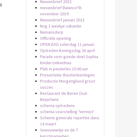
Nieuwsbrief 2022
j
nieuwsbrief Balance'th
november 2019
Nieuwsbrief januari 2023
Nog 1 weekje vakantie
Numansdorp
Officiële opening
OPEN DAG zaterdag 11 januari
Optreden Koningsdag 26 april
Parade voor goede doel Sophia
Kinderziekenhuis
Plek in peuterles 10.00 uur
Presentatie theaterleerlingen
Productie Morgengloed groot
succes
Restaurant de Beren Oud-
Beijerland
schema optredens
schema voorstelling 'Vermist'
Scheme generale repetitie dans
14 maart
Sneeuwwitje en de 7
kerstmannetjes