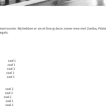
merrooster. Wij hebben er zin in! Doe jij deze zomer mee met Zumba, Pilate
regels.
s/gevorderd zaal 1
 9 jaar zaal 1
 6+ zaal 2
10+ zaal 2
aal 1
zaal 2
aar zaal 2
en
zaal 1
5+ zaal 1
ance 17+ zaal 2