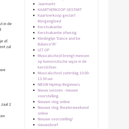
Jaarmarkt
KAARTVERKOOP GESTART
Kaartverkoop gestart
Morgengloed
st in de
Kerstvakantie
d
Kerstvakantie afwezig
Kledinglijn 'Dance and be
e af.
Balance'th'
ent zal
LET OP
Musicalschool brengt mensen
op humoristische wijze in de
kerstsfeer.
 mee
Musicalschool zaterdag 10.00-
13.30 uur
NIEUW HipHop Beginners
Nieuw seizoen - nieuwe
voorstelling.
Nieuwe vlog online
 zaal 2
Nieuwe vlog theaterweekend
online
ten
Nieuwe voorstelling!
nieuwsbrief