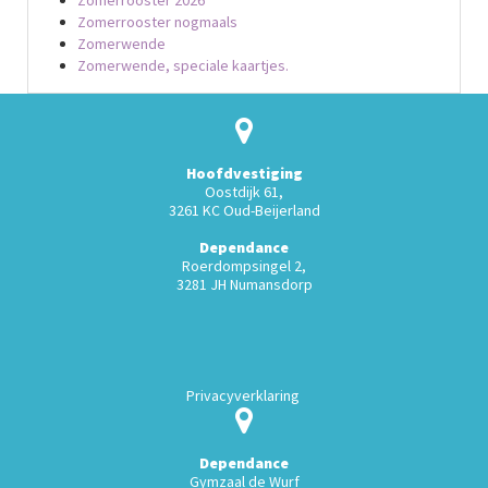
Zomerrooster nogmaals
Zomerwende
Zomerwende, speciale kaartjes.
Hoofdvestiging
Oostdijk 61,
3261 KC Oud-Beijerland
Dependance
Roerdompsingel 2,
3281 JH Numansdorp
Privacyverklaring
Dependance
Gymzaal de Wurf