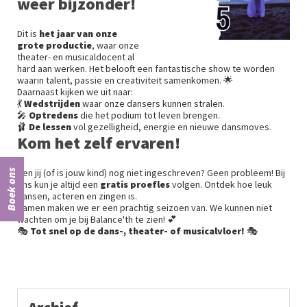
weer bijzonder!
Dit is
het jaar van onze
grote productie
, waar onze
theater- en musicaldocent al
hard aan werken. Het belooft een fantastische show te worden
waarin talent, passie en creativiteit samenkomen. 🌟
Daarnaast kijken we uit naar:
💃
Wedstrijden
waar onze dansers kunnen stralen.
🎤
Optredens
die het podium tot leven brengen.
🩰
De lessen
vol gezelligheid, energie en nieuwe dansmoves.
Kom het zelf ervaren!
Ben jij (of is jouw kind) nog niet ingeschreven? Geen probleem! Bij
Boek ons
ons kun je altijd een
gratis proefles
volgen. Ontdek hoe leuk
dansen, acteren en zingen is.
Samen maken we er een prachtig seizoen van. We kunnen niet
wachten om je bij Balance'th te zien! 💕
🎭
Tot snel op de dans-, theater- of musicalvloer!
🎭