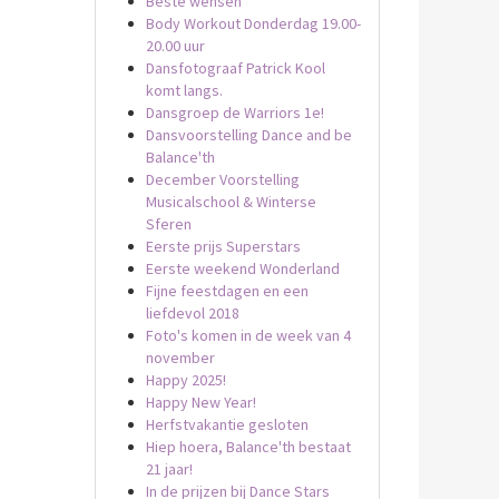
Beste wensen
Body Workout Donderdag 19.00-
20.00 uur
Dansfotograaf Patrick Kool
komt langs.
Dansgroep de Warriors 1e!
Dansvoorstelling Dance and be
Balance'th
December Voorstelling
Musicalschool & Winterse
Sferen
Eerste prijs Superstars
Eerste weekend Wonderland
Fijne feestdagen en een
liefdevol 2018
Foto's komen in de week van 4
november
Happy 2025!
Happy New Year!
Herfstvakantie gesloten
Hiep hoera, Balance'th bestaat
21 jaar!
In de prijzen bij Dance Stars