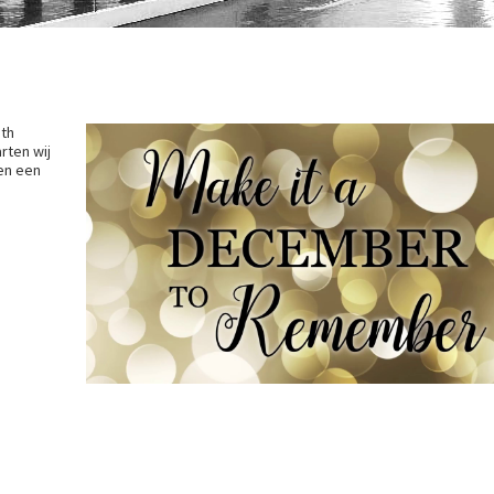
'th
rten wij
en een