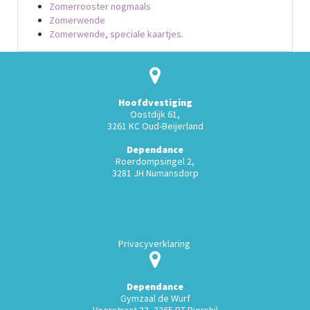
Zomerrooster nogmaals
Zomerwende
Zomerwende, speciale kaartjes.
Hoofdvestiging
Oostdijk 61,
3261 KC Oud-Beijerland
Dependance
Roerdompsingel 2,
3281 JH Numansdorp
Privacyverklaring
Dependance
Gymzaal de Wurf
Voorstraat 33, 3265 BT Piershil