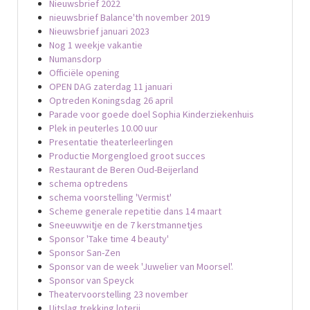
Nieuwsbrief 2022
nieuwsbrief Balance'th november 2019
Nieuwsbrief januari 2023
Nog 1 weekje vakantie
Numansdorp
Officiële opening
OPEN DAG zaterdag 11 januari
Optreden Koningsdag 26 april
Parade voor goede doel Sophia Kinderziekenhuis
Plek in peuterles 10.00 uur
Presentatie theaterleerlingen
Productie Morgengloed groot succes
Restaurant de Beren Oud-Beijerland
schema optredens
schema voorstelling 'Vermist'
Scheme generale repetitie dans 14 maart
Sneeuwwitje en de 7 kerstmannetjes
Sponsor 'Take time 4 beauty'
Sponsor San-Zen
Sponsor van de week 'Juwelier van Moorsel'.
Sponsor van Speyck
Theatervoorstelling 23 november
Uitslag trekking loterij.