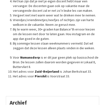
Het kan zijn dat je niet je eigen docent hebt maar een
vervanger. De docenten gaan ook op vakantie maar de
vervangende docent zal er net zo’n leuke les van maken.
Vergeet niet met warm weer wat te drinken mee te nemen.
Vriendjes/vriendinnetjes/neefjes of nichtjes zijn van harte
welkom in de vakantie. Neem ze gerust mee.
Bij te warm weer, 30+ graden kan Balance’th ervoor kiezen
om de lessen niet door te laten gaan. Hou instagram en de
app dan goed in de gaten.
Bij sommige lessen staan weeknummers vermeld. Dat wil
zeggen dat deze lessen alleen plaats vinden in die weken.
Voor
Numansdorp
is er dit jaar geen plek op basisschool de
Bron. De lessen zullen daarom worden gegeven in Lokaal 8,
Buttervliet 8.
Het adres voor
Zuid-Beijerland
is Johan Berkstraat 33.
Het adres voor
Piershil
is Voorstraat 33.
Archief