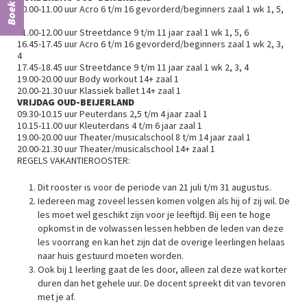
Boek ons
10.00-11.00 uur Acro 6 t/m 16 gevorderd/beginners zaal 1 wk 1, 5,
6
11.00-12.00 uur Streetdance 9 t/m 11 jaar zaal 1 wk 1, 5, 6
16.45-17.45 uur Acro 6 t/m 16 gevorderd/beginners zaal 1 wk 2, 3,
4
17.45-18.45 uur Streetdance 9 t/m 11 jaar zaal 1 wk 2, 3, 4
19.00-20.00 uur Body workout 14+ zaal 1
20.00-21.30 uur Klassiek ballet 14+ zaal 1
VRIJDAG OUD-BEIJERLAND
09.30-10.15 uur Peuterdans 2,5 t/m 4 jaar zaal 1
10.15-11.00 uur Kleuterdans 4 t/m 6 jaar zaal 1
19.00-20.00 uur Theater/musicalschool 8 t/m 14 jaar zaal 1
20.00-21.30 uur Theater/musicalschool 14+ zaal 1
REGELS VAKANTIEROOSTER:
Dit rooster is voor de periode van 21 juli t/m 31 augustus.
Iedereen mag zoveel lessen komen volgen als hij of zij wil. De
les moet wel geschikt zijn voor je leeftijd. Bij een te hoge
opkomst in de volwassen lessen hebben de leden van deze
les voorrang en kan het zijn dat de overige leerlingen helaas
naar huis gestuurd moeten worden.
Ook bij 1 leerling gaat de les door, alleen zal deze wat korter
duren dan het gehele uur. De docent spreekt dit van tevoren
met je af.