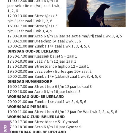
11.00-12.00 uur Acro 6 t/m 16
jaar selectie ma/vrij zaal 1 wk,
1, 2, 6
12.00-13.00 uur Street/jazz 5
t/m 8 jaar zaal 1 wk 1, 2, 6
16.00-17.00 uur Street/jazz 5
t/m 8 jaar zaal 1 wk 3, 4, 5
17.00-18.00 uur Acro 6 t/m 16 jaar selectie ma/vrij zaal 1 wk 3, 4, 5
18.00-19.00 uur Breakhop 6+ zaal 2 wk 5, 6
20.00-21.00 uur Zumba 14+ zaal 1 wk 1, 3, 4, 5, 6
DINSDAG OUD-BEIJERLAND
16.30-17.30 uur Klassiek ballet 5 + zaal 1
17.30-18.30 uur Jazz 7 t/m 12 jaar zaal 1
18.30-19.30 uur Streetdance hiphop 12 + zaal 1
19.30-20.30 uur Jazz volw / Burlesque 16+ zaal 2
20.00-21.00 uur Zumba 14+ (zbland) zaal 1 wk 3, 4, 5, 6
DINSDAG NUMANSDORP
16.00-17.00 uur Street-hop 6 t/m 12 jaar Lokaal 8
17.00-18.00 uur Acro 6 t/m 16 jaar Lokaal 8
WOENSDAG OUD-BEIJERLAND
20.00-21.00 uur Zumba 14+ zaal 1 wk 3, 4, 5, 6
WOENSDAG PIERSHIL
10.00-11.00 uur Street-hop 6 t/m 12 jaar De Wurf wk 2, 3, 4, 5, 6
WOENSDAG ZUID-BEIJERLAND
16.30-17.30 uur Streetdance 5+ Gymzaal
17.30-18.30 uur Acro 6 t/m 16 jaar Gymzaal
DONDERDAG OUD-BEIJERLAND