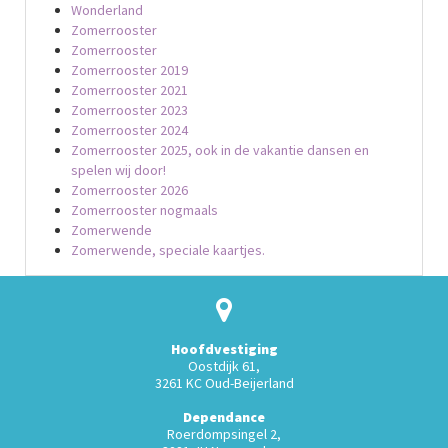
Wonderland
Zomerrooster
Zomerrooster
Zomerrooster 2019
Zomerrooster 2021
Zomerrooster 2023
Zomerrooster 2024
Zomerrooster 2025, ook in de vakantie dansen en
spelen wij door!
Zomerrooster 2026
Zomerrooster nogmaals
Zomerwende
Zomerwende, speciale kaartjes.
Hoofdvestiging
Oostdijk 61,
3261 KC Oud-Beijerland
Dependance
Roerdompsingel 2,