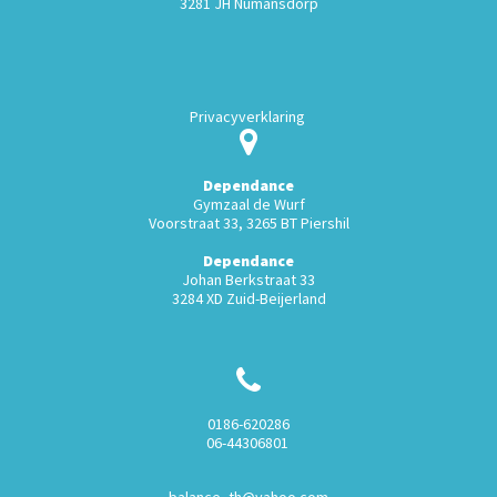
3281 JH Numansdorp
Privacyverklaring
Dependance
Gymzaal de Wurf
Voorstraat 33, 3265 BT Piershil
Dependance
Johan Berkstraat 33
3284 XD Zuid-Beijerland
0186-620286
06-44306801
balance_th@yahoo.com