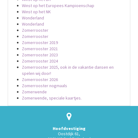
Winst op het Europees Kampioenschap
Winst op het NK
Wonderland
Wonderland
Zomerrooster
Zomerrooster
Zomerrooster 2019
Zomerrooster 2021
Zomerrooster 2023
Zomerrooster 2024
Zomerrooster 2025, ook in de vakantie dansen en
spelen wij door!
Zomerrooster 2026
Zomerrooster nogmaals
Zomerwende
Zomerwende, speciale kaartjes.
Hoofdvestiging
Oostdijk 61,