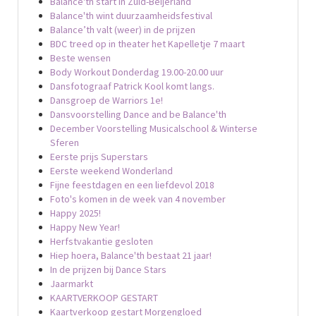
Balance'th start in Zuid-Beijerland
Balance'th wint duurzaamheidsfestival
Balance’th valt (weer) in de prijzen
BDC treed op in theater het Kapelletje 7 maart
Beste wensen
Body Workout Donderdag 19.00-20.00 uur
Dansfotograaf Patrick Kool komt langs.
Dansgroep de Warriors 1e!
Dansvoorstelling Dance and be Balance'th
December Voorstelling Musicalschool & Winterse
Sferen
Eerste prijs Superstars
Eerste weekend Wonderland
Fijne feestdagen en een liefdevol 2018
Foto's komen in de week van 4 november
Happy 2025!
Happy New Year!
Herfstvakantie gesloten
Hiep hoera, Balance'th bestaat 21 jaar!
In de prijzen bij Dance Stars
Jaarmarkt
KAARTVERKOOP GESTART
Kaartverkoop gestart Morgengloed