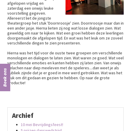
afgelopen vrijdag en
zaterdag een onwijs leuke
voorstelling gegeven.
Allereerst liet de jongste
theatergroep het stuk 'Doornroosje' zien. Doornroosje maar dan in
een ander jasje. Hierna lieten zij nog wat losse dialogen zien. Wat
geweldig om naar te kijken. Wat een groei hebben deze leerlingen
doorgemaakt de afgelopen tijd. En wat was het leuk om ze zoveel
verschillende dingen te zien presenteren.
Hierna was het tijd voor de ouste twee groepen om verschillende
monologen en dialogen te laten zien. Wat waren ze goed. Wat veel
verschillende emoties en kanten hebben zij laten zien. Van onwijs
gelachen naar diep meeleven met de speleres....dan weet je als
Boek ons
publiek zijnde dat je er goed in mee werd getrokken. Wat was het
leuk om dit gedaan en gezien te hebben. Op naar de grote
productie!
Archief
10 mei Bevrijdingsfeest!
5 prijzen danswedstrijd