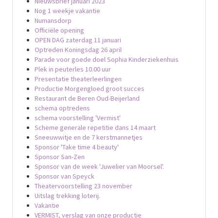
Nieuwsbrief januari 2023
Nog 1 weekje vakantie
Numansdorp
Officiële opening
OPEN DAG zaterdag 11 januari
Optreden Koningsdag 26 april
Parade voor goede doel Sophia Kinderziekenhuis
Plek in peuterles 10.00 uur
Presentatie theaterleerlingen
Productie Morgengloed groot succes
Restaurant de Beren Oud-Beijerland
schema optredens
schema voorstelling 'Vermist'
Scheme generale repetitie dans 14 maart
Sneeuwwitje en de 7 kerstmannetjes
Sponsor 'Take time 4 beauty'
Sponsor San-Zen
Sponsor van de week 'Juwelier van Moorsel'.
Sponsor van Speyck
Theatervoorstelling 23 november
Uitslag trekking loterij.
Vakantie
VERMIST, verslag van onze productie